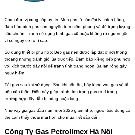
Chọn đơn vị cung cấp uy tín: Mua gas từ các đại lý chính hãng,
đảm bảo bình gas còn nguyên tem niêm phong và đủ trọng lượng
tiêu chuẩn. Tránh sử dụng bình gas cũ hoặc không rõ nguồn gốc
vì có nguy cơ rò rỉ cao.
Sử dụng thiết bị phù hợp: Bếp gas nên được lắp đặt ở nơi thông
thoáng nhưng tránh gió lùa trực tiếp. Đảm bảo kiềng bếp phù hợp
với kích thước đáy nồi để tránh tình trạng ngọn lửa lan rộng gây
nguy hiểm.
Tắt gas sau khi sử dụng: Sau khi nấu ăn, hãy khóa van gas và tắt
bếp cẩn thận. Điều này giúp tránh tình trạng gas rò rỉ trong
trường hợp dây dẫn bị hỏng hoặc lỏng.
Như vậy giá gas đầu năm mới 2025 giảm nhẹ, người tiêu dùng có
thể cảm thấy thoải mái hơn cho mùa Tết sắp đến.
Công Ty Gas Petrolimex Hà Nội