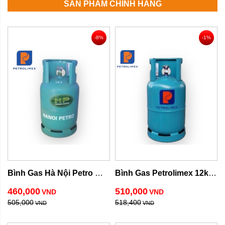
SẢN PHẨM CHÍNH HÃNG
-8%
-1%
Bình Gas Hà Nội Petro 
Bình Gas Petrolimex 12kg 
12kg
van ngang
460,000
510,000
VND
VND
505,000
518,400
VND
VND