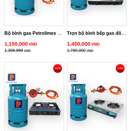
Bộ bình gas Petrolimex 
Trọn bộ bình bếp gas đôi 
12kg ( van đồng hồ )
inox
1,150,000
1,450,000
VND
VND
1,399,999
1,780,000
VND
VND
-19%
-15%