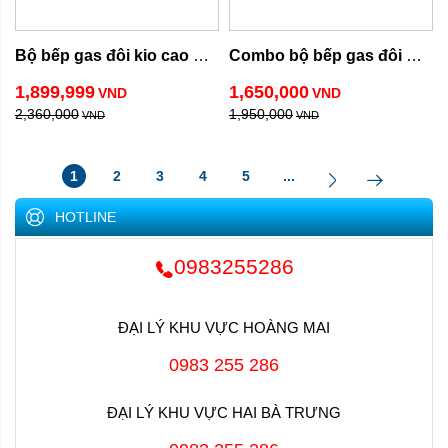
Bộ bếp gas đôi kio cao 
Combo bộ bếp gas đôi 
cấp NEW
Namilux
1,899,999
1,650,000
VND
VND
2,360,000
1,950,000
VND
VND
1
2
3
4
5
...
HOTLINE
0983255286
ĐẠI LÝ KHU VỰC HOÀNG MAI
0983 255 286
ĐẠI LÝ KHU VỰC HAI BÀ TRƯNG