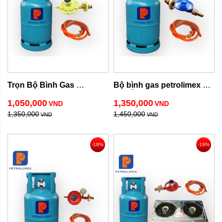
Trọn Bộ Bình Gas 
Bộ bình gas petrolimex 
Petrolimex Giá Rẻ
van Ý nhập khẩu
1,050,000
1,350,000
VND
VND
1,350,000
1,450,000
VND
VND
-18%
-19%