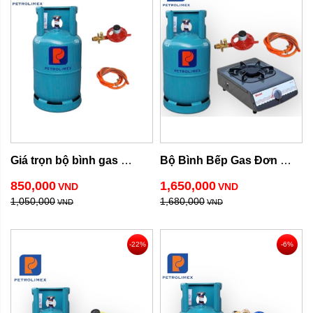
Giá trọn bộ bình gas 
Bộ Bình Bếp Gas Đơn 
Petrolimex 12kg
Rinnai
850,000
1,650,000
VND
VND
1,050,000
1,680,000
VND
VND
-22%
-6%