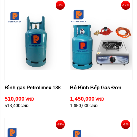
-1%
-12%
Bình gas Petrolimex 13kg 
Bộ Bình Bếp Gas Đơn 
van chụp
Namilux 300ASM
510,000
1,450,000
VND
VND
518,400
1,650,000
VND
VND
-19%
-2%