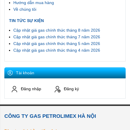
Xem
Tại đây
Hướng dẫn mua hàng
Về chúng tôi
- Giá gas Petrolimex 12kg hôm nay tại Hà Nội được chúng tôi
cập nhật liên tục hàng ngay trên web site.
TIN TỨC SỰ KIỆN
Cập nhật giá gas chính thức tháng 8 năm 2026
Cập nhật giá gas chính thức tháng 7 năm 2026
Cập nhật giá gas chính thức tháng 5 năm 2026
Cập nhật giá gas chính thức tháng 4 năm 2026
Tài khoản
Đăng nhập
Đăng ký
CÔNG TY GAS PETROLIMEX HÀ NỘI