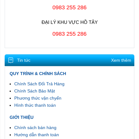
0983 255 286
ĐẠI LÝ KHU VỰC HỒ TÂY
0983 255 286
Tin tức
Xem thêm
QUY TRÌNH & CHÍNH SÁCH
Giá gas Petrolimex 12kg hôm nay tại Hà
Chính Sách Đổi Trả Hàng
Nội
Chính Sách Bảo Mật
Phương thức vận chyển
Giá gas Petrolimex hôm nay là bao nhiêu chính là câu hỏi
Hình thức thanh toán
được nhiều bà nội trợ quan tâm. Để tìm đáp án cho câu hỏi
này, quý khách có thể tham khảo những thông tin được chia
GIỚI THIỆU
sẻ ngay sau đây của
Gas Petrolimex Hà Nội
.
Chính sách bán hàng
- Cập nhật giá gas Petrolimex 12kg mới nhất hôm nay >>>
Hướng dẫn thanh toán