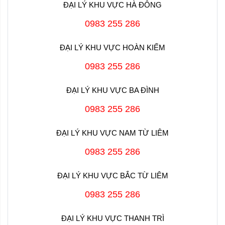
ĐẠI LÝ KHU VỰC HÀ ĐÔNG
kịp thời cùng với sự hỗ trợ kỹ thuật từ đội ngũ chuyên
nghiệp, giúp người dùng thao tác và sử dụng sản phẩm một
0983 255 286
cách an toàn và tiện lợi.
ĐẠI LÝ KHU VỰC HOÀN KIẾM
Tổng Công ty Gas Petrolimex tin tưởng rằng sản phẩm bình
gas 12 kg luôn trở thành sự lựa chọn tin cậy cho mọi gia đình
0983 255 286
Việt.
ĐẠI LÝ KHU VỰC BA ĐÌNH
Hotline:
0983 255 286
Tổng đài gas Petrolimex Hà Nội : 02343 868 6789 hoặc
0983
255 286
ĐẠI LÝ KHU VỰC NAM TỪ LIÊM
0983 255 286
ĐẠI LÝ KHU VỰC BẮC TỪ LIÊM
0983 255 286
ĐẠI LÝ KHU VỰC THANH TRÌ